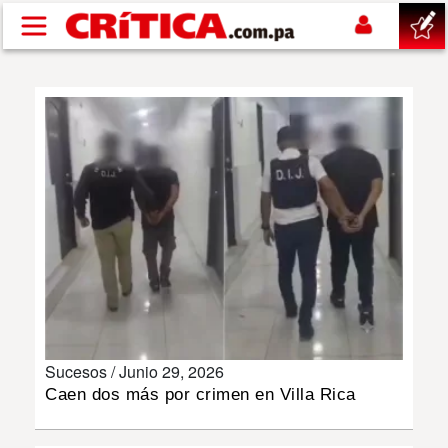
Pasar al contenido principal
buscar
SUCESOS
NACIONAL
POLÍTICA
SHOW
Sucesos /
Junio 29, 2026
DEPORTES
Caen dos más por crimen en Villa Rica
MUNDO