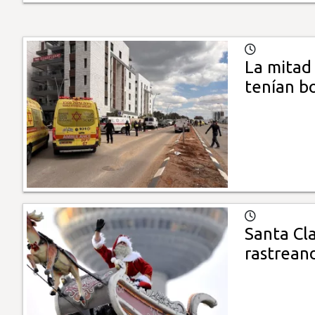
La mitad 
tenían b
Santa Cl
rastrean