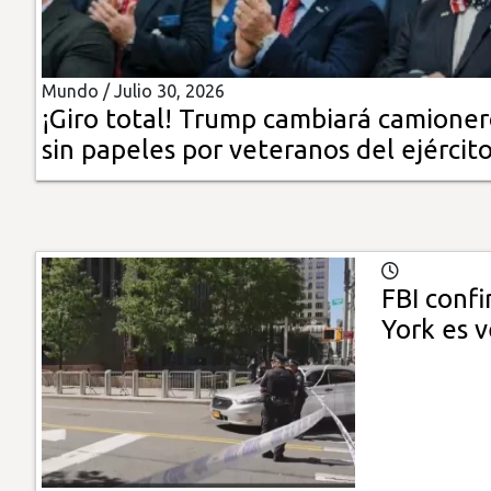
Insólitas
Mundo /
Julio 30, 2026
Multimedia
¡Giro total! Trump cambiará camioner
sin papeles por veteranos del ejércit
Impreso
FBI conf
York es 