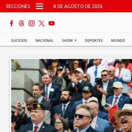
Pasar al contenido principal
SECCIONES
8 DE AGOSTO DE 2026
buscar
SUCESOS
NACIONAL
SHOW
DEPORTES
MUNDO
Sucesos
Nacional
Política
Show
Deportes
Mundo