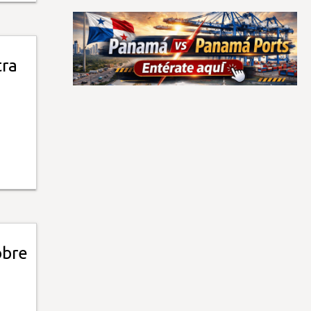
tra
obre