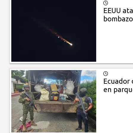
EEUU ata
bombazos
Ecuador 
en parqu