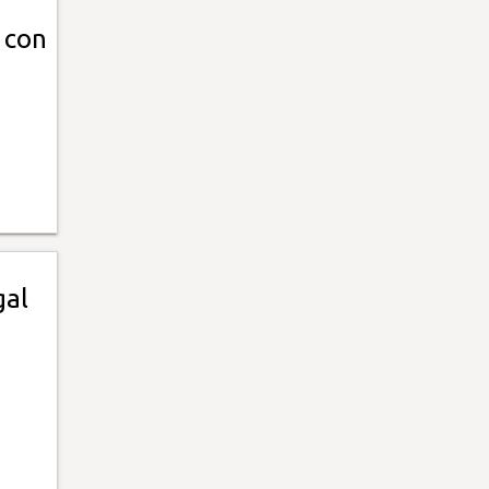
 con
gal