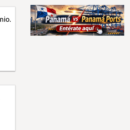
nio.
l