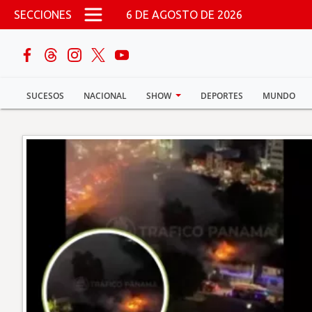
Pasar al contenido principal
SECCIONES
6 DE AGOSTO DE 2026
buscar
SUCESOS
NACIONAL
SHOW
DEPORTES
MUNDO
Sucesos
Nacional
Política
Show
Deportes
Mundo