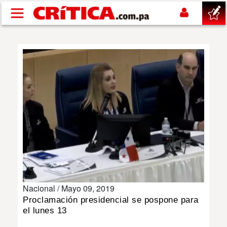
Pasar al contenido principal
buscar
SUCESOS
NACIONAL
POLÍTICA
SHOW
Nacional /
Mayo 09, 2019
DEPORTES
Proclamación presidencial se pospone para
el lunes 13
MUNDO