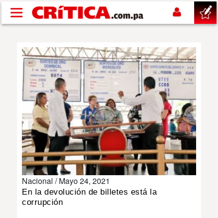
Pasar al contenido principal
buscar
SUCESOS
NACIONAL
POLÍTICA
SHOW
Nacional /
Mayo 24, 2021
DEPORTES
En la devolución de billetes está la
corrupción
MUNDO