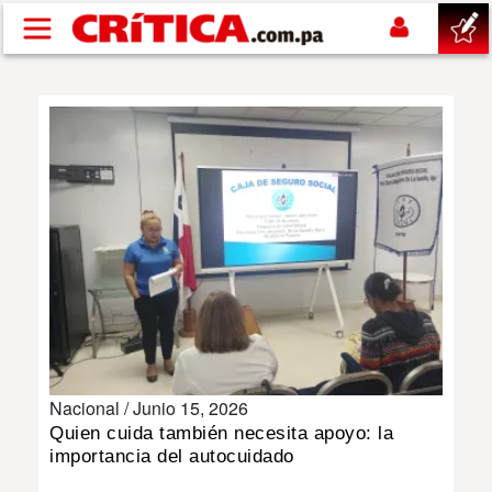
Pasar al contenido principal
buscar
SUCESOS
NACIONAL
POLÍTICA
SHOW
Nacional /
Junio 15, 2026
DEPORTES
Quien cuida también necesita apoyo: la
importancia del autocuidado
MUNDIAL 2026