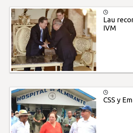
Lau reco
IVM
CSS y Emb