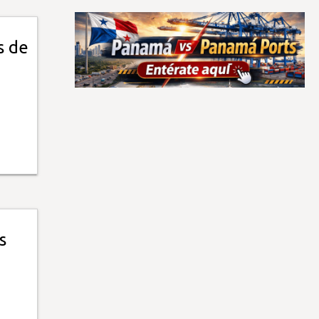
s de
s