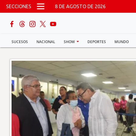
Pasar al contenido principal
SECCIONES
8 DE AGOSTO DE 2026
buscar
SUCESOS
NACIONAL
SHOW
DEPORTES
MUNDO
Sucesos
Nacional
Política
Show
Deportes
Mundo