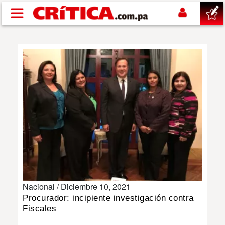
Pasar al contenido principal
buscar
SUCESOS
NACIONAL
POLÍTICA
SHOW
Nacional /
Diciembre 10, 2021
DEPORTES
Procurador: incipiente investigación contra
Fiscales
MUNDO