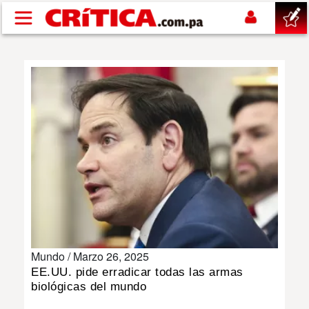
Pasar al contenido principal
buscar
SUCESOS
NACIONAL
POLÍTICA
SHOW
Mundo /
Marzo 26, 2025
DEPORTES
EE.UU. pide erradicar todas las armas
biológicas del mundo
MUNDO