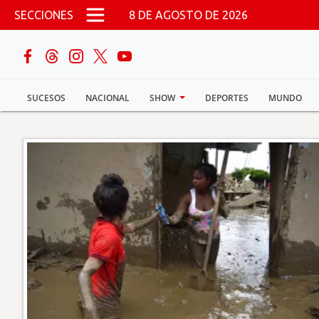
Pasar al contenido principal
SECCIONES
8 DE AGOSTO DE 2026
buscar
SUCESOS
NACIONAL
SHOW
DEPORTES
MUNDO
Sucesos
Nacional
Política
Show
Deportes
Mundo