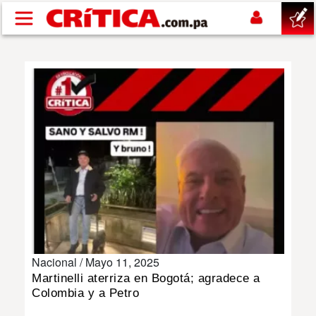
Pasar al contenido principal
buscar
SUCESOS
NACIONAL
POLÍTICA
SHOW
Nacional /
Mayo 11, 2025
DEPORTES
Martinelli aterriza en Bogotá; agradece a
Colombia y a Petro
MUNDO