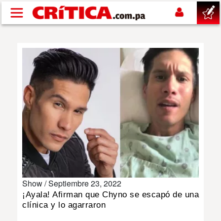
Pasar al contenido principal
buscar
SUCESOS
NACIONAL
POLÍTICA
SHOW
Show /
Septiembre 23, 2022
DEPORTES
¡Ayala! Afirman que Chyno se escapó de una
clínica y lo agarraron
MUNDO