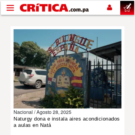
Pasar al contenido principal
buscar
SUCESOS
NACIONAL
POLÍTICA
SHOW
Nacional /
Agosto 28, 2025
DEPORTES
Naturgy dona e instala aires acondicionados
a aulas en Natá
MUNDO