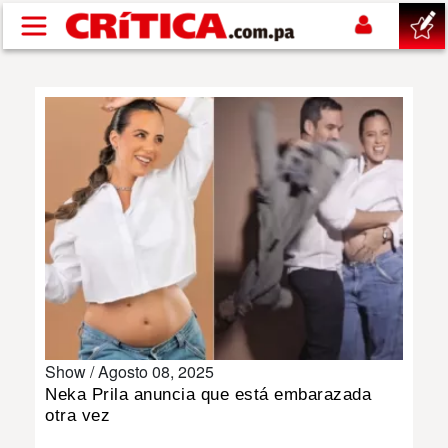
Pasar al contenido principal
buscar
SUCESOS
NACIONAL
POLÍTICA
SHOW
Show /
Agosto 08, 2025
DEPORTES
Neka Prila anuncia que está embarazada
otra vez
MUNDO