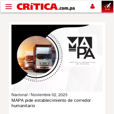
Pasar al contenido principal
buscar
SUCESOS
NACIONAL
POLÍTICA
SHOW
Nacional /
Noviembre 02, 2023
DEPORTES
MAPA pide establecimiento de corredor
humanitario
MUNDO