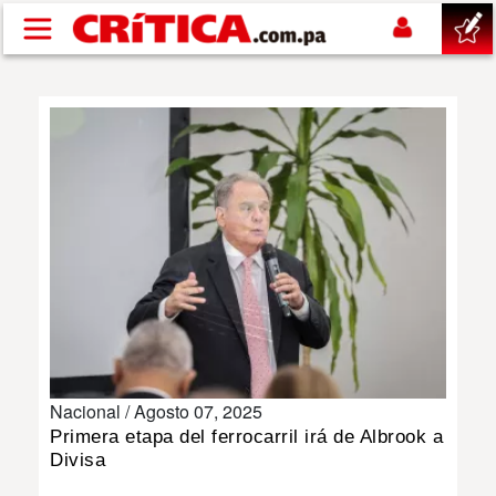
Pasar al contenido principal
buscar
SUCESOS
NACIONAL
POLÍTICA
SHOW
Nacional /
Agosto 07, 2025
DEPORTES
Primera etapa del ferrocarril irá de Albrook a
Divisa
MUNDO