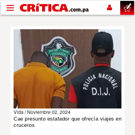
Pasar al contenido principal
buscar
SUCESOS
NACIONAL
POLÍTICA
SHOW
Vida /
Noviembre 02, 2024
DEPORTES
Cae presunto estafador que ofrecía viajes en
cruceros
MUNDO