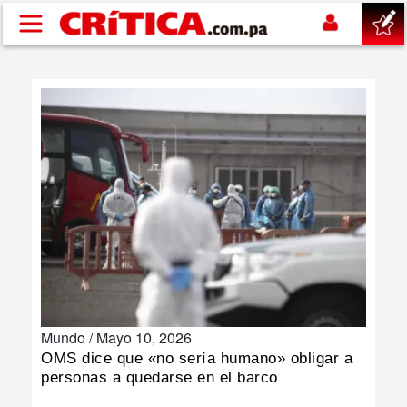
Pasar al contenido principal
buscar
SUCESOS
NACIONAL
POLÍTICA
SHOW
Mundo /
Mayo 10, 2026
DEPORTES
OMS dice que «no sería humano» obligar a
personas a quedarse en el barco
MUNDO