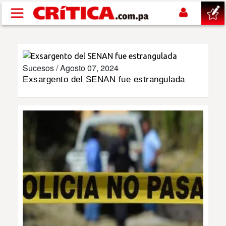
Pasar al contenido principal
buscar
Sucesos /
Agosto 07, 2024
SUCESOS
Exsargento del SENAN fue estrangulada
NACIONAL
POLÍTICA
SHOW
DEPORTES
MUNDO