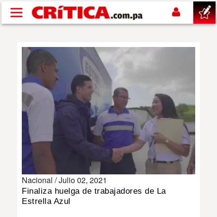
Pasar al contenido principal
buscar
SUCESOS
NACIONAL
POLÍTICA
SHOW
Nacional /
Julio 02, 2021
DEPORTES
Finaliza huelga de trabajadores de La
Estrella Azul
MUNDO