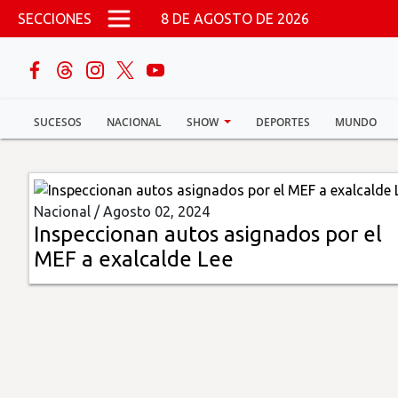
Pasar al contenido principal
SECCIONES
8 DE AGOSTO DE 2026
buscar
SUCESOS
NACIONAL
SHOW
DEPORTES
MUNDO
Sucesos
Nacional
Nacional /
Agosto 02, 2024
Política
Inspeccionan autos asignados por el
MEF a exalcalde Lee
Show
Deportes
Mundo