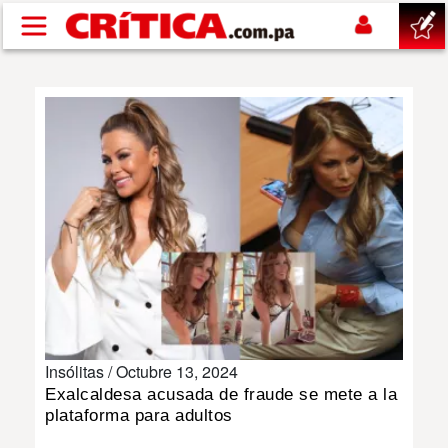
Pasar al contenido principal
buscar
SUCESOS
NACIONAL
POLÍTICA
SHOW
Insólitas /
Octubre 13, 2024
DEPORTES
Exalcaldesa acusada de fraude se mete a la
plataforma para adultos
MUNDO