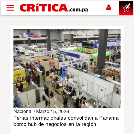
Pasar al contenido principal
buscar
SUCESOS
NACIONAL
POLÍTICA
SHOW
Nacional /
Marzo 15, 2026
DEPORTES
Ferias internacionales consolidan a Panamá
como hub de negocios en la región
MUNDO