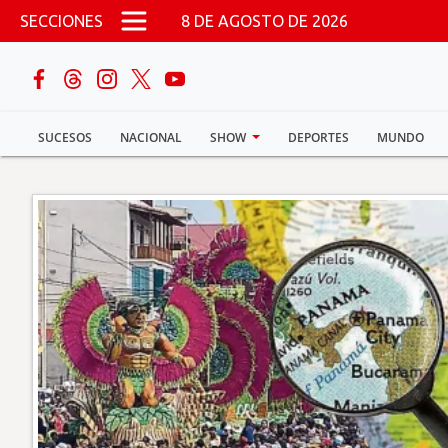
Pasar al contenido principal
SECCIONES
8 DE AGOSTO DE 2026
buscar
SUCESOS
NACIONAL
SHOW
DEPORTES
MUNDO
Sucesos
Nacional
Política
Show
Deportes
Mundo