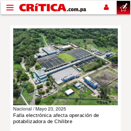
Pasar al contenido principal
buscar
SUCESOS
NACIONAL
POLÍTICA
SHOW
Nacional /
Mayo 23, 2025
DEPORTES
Falla electrónica afecta operación de
potabilizadora de Chilibre
MUNDO