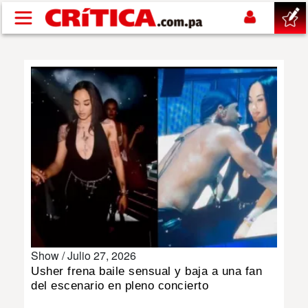
Pasar al contenido principal
buscar
SUCESOS
NACIONAL
POLÍTICA
SHOW
Show /
Julio 27, 2026
DEPORTES
Usher frena baile sensual y baja a una fan
del escenario en pleno concierto
MUNDO