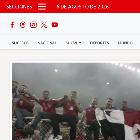
Pasar al contenido principal
SECCIONES
6 DE AGOSTO DE 2026
buscar
SUCESOS
NACIONAL
SHOW
DEPORTES
MUNDO
Sucesos
Nacional
Política
Show
Deportes
Mundo