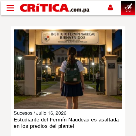
Pasar al contenido principal
buscar
SUCESOS
NACIONAL
POLÍTICA
SHOW
Sucesos /
Julio 16, 2026
DEPORTES
Estudiante del Fermín Naudeau es asaltada
en los predios del plantel
MUNDO