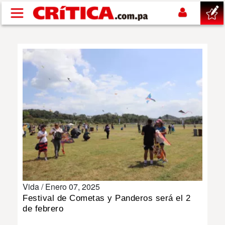
Pasar al contenido principal
buscar
SUCESOS
NACIONAL
POLÍTICA
SHOW
Vida /
Enero 07, 2025
DEPORTES
Festival de Cometas y Panderos será el 2
de febrero
MUNDO