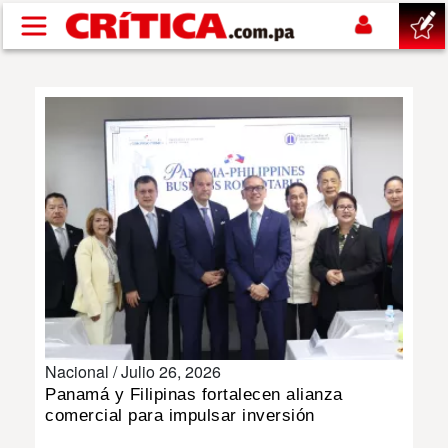
Pasar al contenido principal
buscar
SUCESOS
NACIONAL
POLÍTICA
SHOW
Nacional /
Julio 26, 2026
DEPORTES
Panamá y Filipinas fortalecen alianza
comercial para impulsar inversión
MUNDO