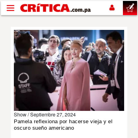
Pasar al contenido principal
buscar
SUCESOS
NACIONAL
POLÍTICA
SHOW
Show /
Septiembre 27, 2024
DEPORTES
Pamela reflexiona por hacerse vieja y el
oscuro sueño americano
MUNDO