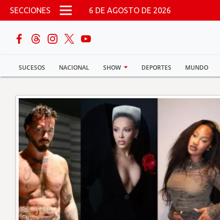
Pasar al contenido principal
SECCIONES
6 DE AGOSTO DE 2026
buscar
SUCESOS
NACIONAL
SHOW
DEPORTES
MUNDO
Sucesos
Nacional
Política
Show
Deportes
Mundo