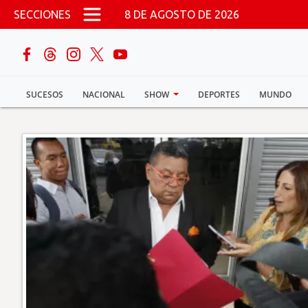
Pasar al contenido principal
SECCIONES
8 DE AGOSTO DE 2026
buscar
SUCESOS
NACIONAL
SHOW
DEPORTES
MUNDO
Sucesos
Nacional
Política
Show
Deportes
Mundo