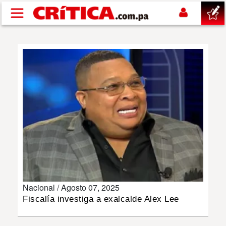
Pasar al contenido principal
buscar
SUCESOS
NACIONAL
POLÍTICA
SHOW
Nacional /
Agosto 07, 2025
DEPORTES
Fiscalía investiga a exalcalde Alex Lee
MUNDO