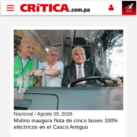
Pasar al contenido principal
buscar
SUCESOS
NACIONAL
POLÍTICA
SHOW
Nacional /
Agosto 05, 2026
DEPORTES
Mulino inaugura flota de cinco buses 100%
eléctricos en el Casco Antiguo
MUNDO