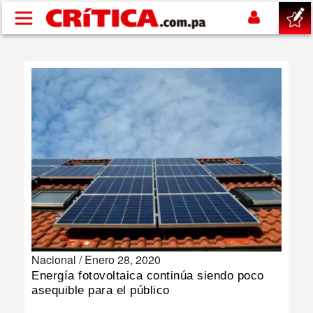
Pasar al contenido principal
buscar
SUCESOS
NACIONAL
POLÍTICA
SHOW
Nacional /
Enero 28, 2020
DEPORTES
Energía fotovoltaica continúa siendo poco
asequible para el público
MUNDO