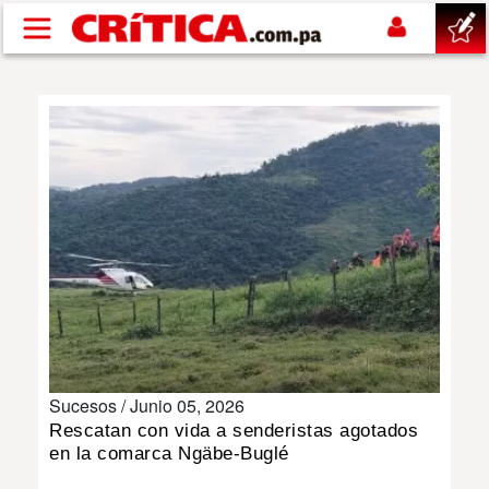
Pasar al contenido principal
buscar
SUCESOS
NACIONAL
POLÍTICA
SHOW
Sucesos /
Junio 05, 2026
DEPORTES
Rescatan con vida a senderistas agotados
en la comarca Ngäbe-Buglé
MUNDO