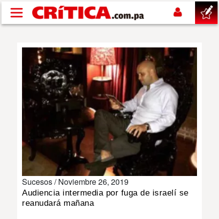
Pasar al contenido principal
buscar
SUCESOS
NACIONAL
POLÍTICA
SHOW
Sucesos /
Noviembre 26, 2019
DEPORTES
Audiencia intermedia por fuga de israelí se
reanudará mañana
MUNDO