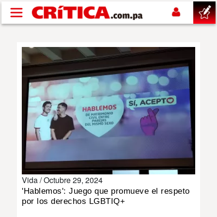
Pasar al contenido principal
buscar
SUCESOS
NACIONAL
POLÍTICA
SHOW
Vida /
Octubre 29, 2024
DEPORTES
'Hablemos': Juego que promueve el respeto
por los derechos LGBTIQ+
MUNDO