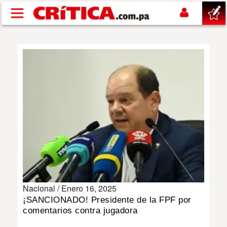
Pasar al contenido principal
buscar
SUCESOS
NACIONAL
POLÍTICA
SHOW
Nacional /
Enero 16, 2025
DEPORTES
¡SANCIONADO! Presidente de la FPF por
comentarios contra jugadora
MUNDO