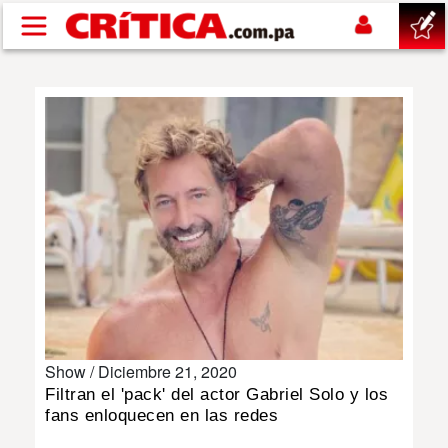
Pasar al contenido principal
buscar
SUCESOS
NACIONAL
POLÍTICA
SHOW
Show /
Diciembre 21, 2020
DEPORTES
Filtran el 'pack' del actor Gabriel Solo y los
fans enloquecen en las redes
MUNDO