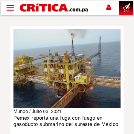
Pasar al contenido principal
buscar
SUCESOS
NACIONAL
POLÍTICA
SHOW
Mundo /
Julio 03, 2021
DEPORTES
Pemex reporta una fuga con fuego en
gasoducto submarino del sureste de México
MUNDO