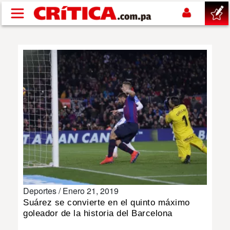
Pasar al contenido principal
buscar
SUCESOS
NACIONAL
POLÍTICA
SHOW
Deportes /
Enero 21, 2019
DEPORTES
Suárez se convierte en el quinto máximo
goleador de la historia del Barcelona
MUNDO