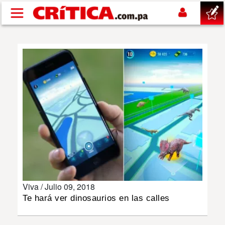
Pasar al contenido principal
buscar
SUCESOS
NACIONAL
POLÍTICA
SHOW
Viva /
Julio 09, 2018
DEPORTES
Te hará ver dinosaurios en las calles
MUNDO