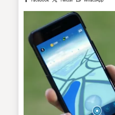
Insólitas
Multimedia
Impreso