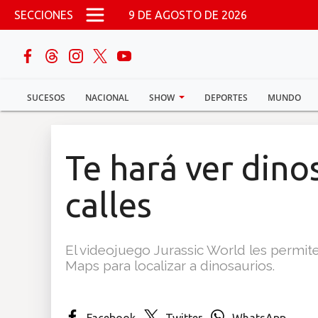
Pasar al contenido principal
SECCIONES
9 DE AGOSTO DE 2026
buscar
SUCESOS
NACIONAL
SHOW
DEPORTES
MUNDO
Sucesos
Nacional
Te hará ver dino
Política
calles
Show
El videojuego Jurassic World les permite
Deportes
Maps para localizar a dinosaurios.
Mundo
Facebook
Twitter
WhatsApp