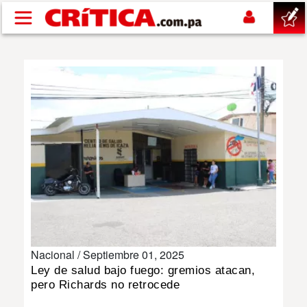
Pasar al contenido principal
buscar
SUCESOS
NACIONAL
POLÍTICA
SHOW
Nacional /
Septiembre 01, 2025
DEPORTES
Ley de salud bajo fuego: gremios atacan,
pero Richards no retrocede
MUNDO