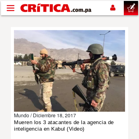
Pasar al contenido principal
buscar
SUCESOS
NACIONAL
POLÍTICA
SHOW
Mundo /
Diciembre 18, 2017
DEPORTES
Mueren los 3 atacantes de la agencia de
inteligencia en Kabul (Video)
MUNDO