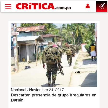
Pasar al contenido principal
buscar
SUCESOS
NACIONAL
POLÍTICA
SHOW
Nacional /
Noviembre 24, 2017
DEPORTES
Descartan presencia de grupo irregulares en
Darién
MUNDO