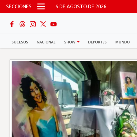
Pasar al contenido principal
SECCIONES
6 DE AGOSTO DE 2026
buscar
SUCESOS
NACIONAL
SHOW
DEPORTES
MUNDO
Sucesos
Nacional
Política
Show
Deportes
Mundo