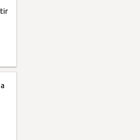
tir
 a