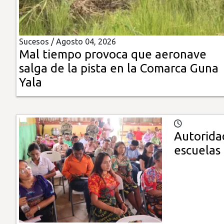
Insólitas
Sucesos /
Agosto 04, 2026
Multimedia
Mal tiempo provoca que aeronave
salga de la pista en la Comarca Guna
Impreso
Yala
Autorida
escuelas