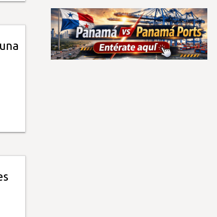
Guna
es