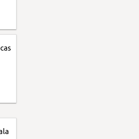
icas
ala