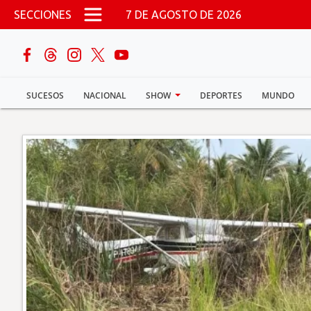
Pasar al contenido principal
SECCIONES
7 DE AGOSTO DE 2026
buscar
SUCESOS
NACIONAL
SHOW
DEPORTES
MUNDO
Sucesos
Nacional
Política
Show
Deportes
Mundo